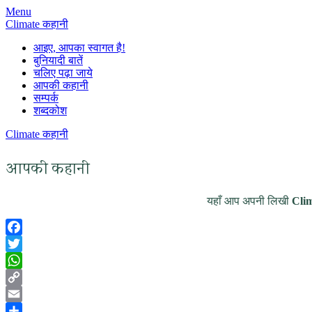
Skip
Menu
to
Climate कहानी
content
आइए, आपका स्वागत है!
बुनियादी बातें
चलिए पढ़ा जाये
आपकी कहानी
सम्पर्क
शब्दकोश
Climate कहानी
आपकी कहानी
यहाँ आप अपनी लिखी
Clim
Facebook
Twitter
WhatsApp
Copy
Link
Email