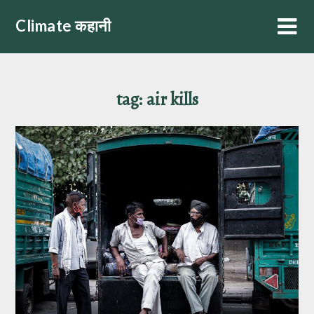
Skip
Climate कहानी
to
content
tag:
air kills