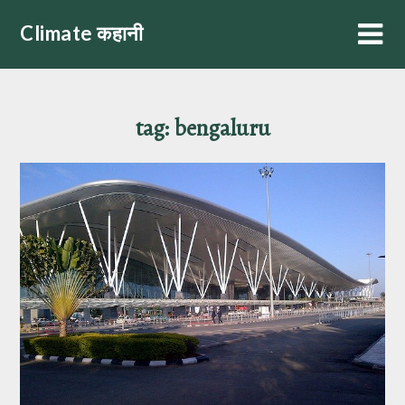
Skip
Climate कहानी
to
content
tag:
bengaluru