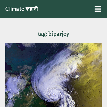
Skip
Climate कहानी
to
content
tag:
biparjoy