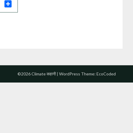
il
Share
©2026 Climate कहानी
| WordPress Theme:
EcoCoded