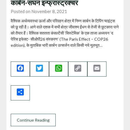
कार्बन-सघन इन्फ्रास्ट्रक्चर
Posted on November 8, 2021
वैश्विक अर्थव्‍यवस्‍था ऊर्जा और परिवहन क्षेत्र में निम्‍न कार्बन के टिपिंग प्‍वाइंट्स
को छू रही है। आने वाले दशक में सभी क्षेत्र जीवाश्‍म ईंधन से तेजी से छुटकारा पाने
को तैयार हैं। वैश्विक सततता कंसल्‍टेंसी ‘सिस्‍टेमिक’ के एक ताजा अध्‍ययन ‘द
पेरिस इफेक्‍ट- सीओपी26 संस्‍करण’ (The Paris Effect – COP26
edition), के मुताबिक भारी कार्बन उत्‍सर्जन वाले किसी नये मूलभूत…
Facebook
Twitter
WhatsApp
Copy
Email
Link
Share
Continue Reading