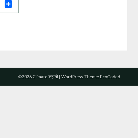
il
Share
©2026 Climate कहानी
| WordPress Theme:
EcoCoded