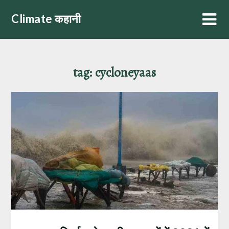
Skip
Climate कहानी
to
content
tag:
cycloneyaas