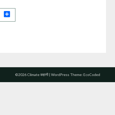
il
Share
©2026 Climate कहानी
| WordPress Theme:
EcoCoded