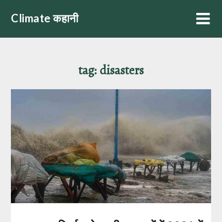
Skip
Climate कहानी
to
content
tag:
disasters