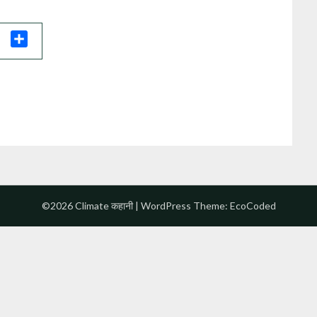
il
Share
©2026 Climate कहानी
| WordPress Theme:
EcoCoded