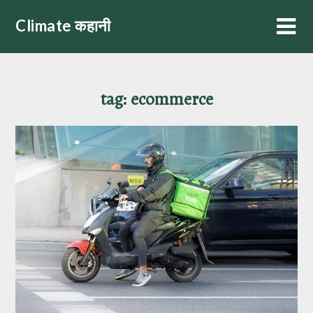
Skip
Climate कहानी
to
content
tag:
ecommerce