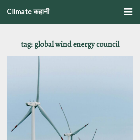
Skip
Climate कहानी
to
content
tag:
global wind energy council