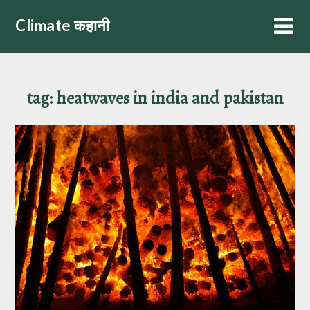
Skip
Climate कहानी
to
content
tag:
heatwaves in india and pakistan