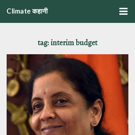
Skip
Climate कहानी
to
content
tag:
interim budget