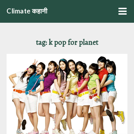
Skip
Climate कहानी
to
content
tag:
k pop for planet