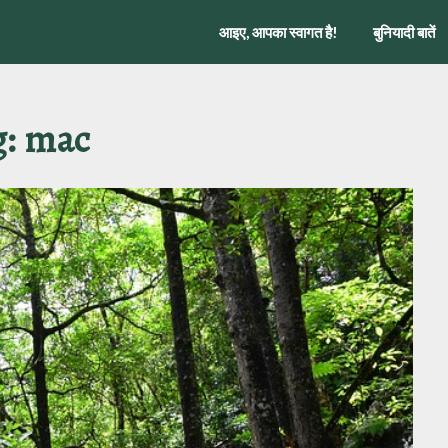
आइए, आपका स्वागत है!
बुनियादी बातें
g:
mac