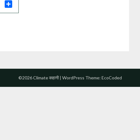
il
Share
©2026 Climate कहानी
| WordPress Theme:
EcoCoded