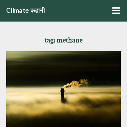
Skip
Climate कहानी
to
content
tag:
methane