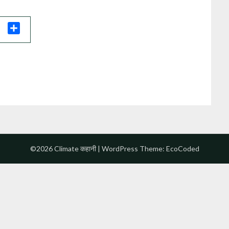
il
Share
©2026 Climate कहानी
| WordPress Theme:
EcoCoded