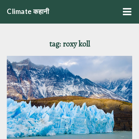
Skip
Climate कहानी
to
content
tag:
roxy koll