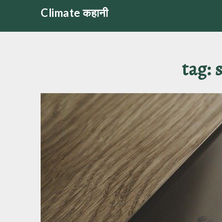
Skip
Climate कहानी
to
content
tag: