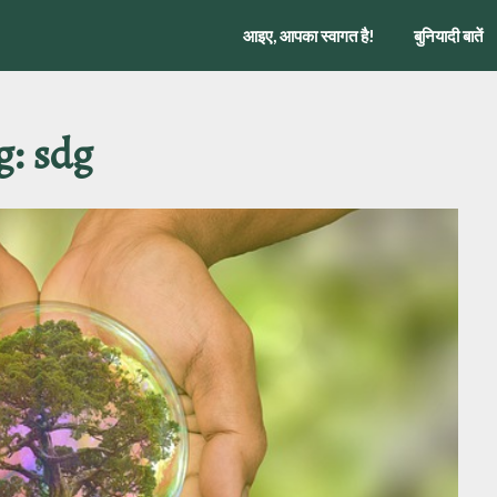
आइए, आपका स्वागत है!
बुनियादी बातें
g:
sdg