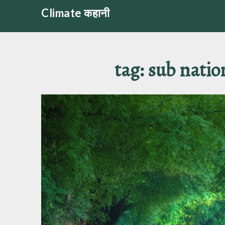
Skip
Climate कहानी
to
content
tag:
sub natio