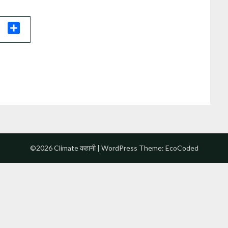
il
Share
©2026 Climate कहानी
| WordPress Theme:
EcoCoded