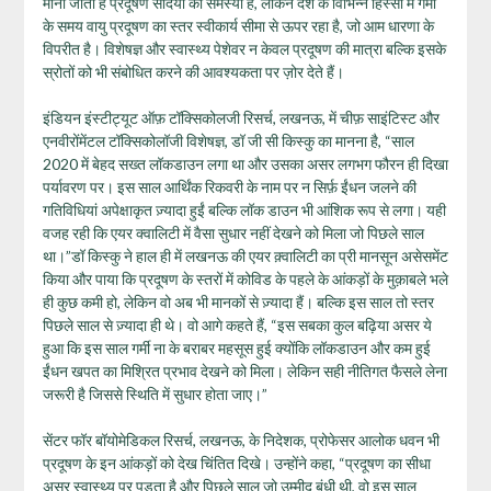
माना जाता है प्रदूषण सर्दियों की समस्या है, लेकिन देश के विभिन्न हिस्सों में गर्मी
के समय वायु प्रदूषण का स्तर स्वीकार्य सीमा से ऊपर रहा है, जो आम धारणा के
विपरीत है। विशेषज्ञ और स्वास्थ्य पेशेवर न केवल प्रदूषण की मात्रा बल्कि इसके
स्रोतों को भी संबोधित करने की आवश्यकता पर ज़ोर देते हैं।
इंडियन इंस्टीट्यूट ऑफ़ टॉक्सिकोलजी रिसर्च, लखनऊ, में चीफ़ साइंटिस्ट और
एनवीरोंमेंटल टॉक्सिकोलॉजी विशेषज्ञ, डॉ जी सी किस्कु का मानना है, “साल
2020 में बेहद सख्त लॉकडाउन लगा था और उसका असर लगभग फौरन ही दिखा
पर्यावरण पर। इस साल आर्थिंक रिकवरी के नाम पर न सिर्फ़ ईंधन जलने की
गतिविधियां अपेक्षाकृत ज़्यादा हुईं बल्कि लॉक डाउन भी आंशिक रूप से लगा। यही
वजह रही कि एयर क्वालिटी में वैसा सुधार नहीं देखने को मिला जो पिछले साल
था।”डॉ किस्कु ने हाल ही में लखनऊ की एयर क़्वालिटी का प्री मानसून असेसमेंट
किया और पाया कि प्रदूषण के स्तरों में कोविड के पहले के आंकड़ों के मुक़ाबले भले
ही कुछ कमी हो, लेकिन वो अब भी मानकों से ज़्यादा हैं। बल्कि इस साल तो स्तर
पिछले साल से ज़्यादा ही थे। वो आगे कहते हैं, “इस सबका कुल बढ़िया असर ये
हुआ कि इस साल गर्मी ना के बराबर महसूस हुई क्योंकि लॉकडाउन और कम हुई
ईंधन खपत का मिश्रित प्रभाव देखने को मिला। लेकिन सही नीतिगत फैसले लेना
जरूरी है जिससे स्थिति में सुधार होता जाए।”
सेंटर फॉर बॉयोमेडिकल रिसर्च, लखनऊ, के निदेशक, प्रोफेसर आलोक धवन भी
प्रदूषण के इन आंकड़ों को देख चिंतित दिखे। उन्होंने कहा, “प्रदूषण का सीधा
असर स्वास्थ्य पर पड़ता है और पिछले साल जो उम्मीद बंधी थी, वो इस साल