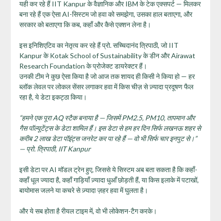
यही कर रहे हैं IIT Kanpur के वैज्ञानिक और IBM के टेक एक्सपर्ट — मिलकर
बना रहे हैं एक ऐसा AI-सिस्टम जो हवा को समझेगा, उसका हाल बताएगा, और
सरकार को बताएगा कि कब, कहाँ और कैसे एक्शन लेना है।
इस इनिशिएटिव का नेतृत्व कर रहे हैं प्रो. सच्चिदानंद त्रिपाठी, जो IIT
Kanpur के Kotak School of Sustainability के डीन और Airawat
Research Foundation के प्रोजेक्ट डायरेक्टर हैं।
उनकी टीम ने कुछ ऐसा किया है जो आज तक शायद ही किसी ने किया हो — हर
ब्लॉक लेवल पर लोकल सेंसर लगाकर हवा में किस चीज़ से ज़्यादा प्रदूषण फैल
रहा है, ये डेटा इकट्ठा किया।
“
हमने एक पूरा
AQ
स्टैक बनाया है — जिसमें
PM2.5, PM10,
तापमान और
गैस पॉल्यूटेंट्स के डेटा शामिल हैं। इस डेटा से हम हर दिन सिर्फ लखनऊ शहर से
करीब
2
लाख डेटा पॉइंट्स जनरेट कर पा रहे हैं — वो भी सिर्फ चार इनपुट से।”
—
प्रो. त्रिपाठी
, IIT Kanpur
इसी डेटा पर AI मॉडल ट्रेन हुए, जिससे ये सिस्टम अब बता सकता है कि कहाँ-
कहाँ धूल ज्यादा है, कहाँ गाड़ियाँ ज़्यादा धुआँ छोड़ती हैं, या किस इलाके में पटाखों,
बायोमास जलने या कचरे से ज़्यादा ज़हर हवा में घुलता है।
और ये सब होता है रीयल टाइम में, वो भी लोकेशन-टैग करके।