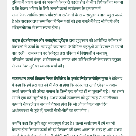
दुनिया में अक्षय ऊर्जा को अपनाने के प्रति बढ़ती होड़ के बीच विशेषज्ञों का मानना
है कि बेहतर भविष्‍य के लिये जरूरी ऊर्जा रूपांतरण के इस काम में
सामाजिक, आर्थिक तथा पर्यावरणीय सरोकारों के साथ संतुलन बनाना बहुत जरूरी
है और सरकार तथा सम्‍बन्धित विभिन्‍न पक्षों को इस मामले में बेहद संजीदगी और
संवेदनशीलता से काम करना होगा।
कट्स इंटरनेशनल और क्लाइमेट ट्रेंड्स
द्वारा शुक्रवार को आयोजित वेबीनार में
विशेषज्ञों ने ऊर्जा के ‘न्यायपूर्ण रूपांतरण’ के विभिन्न पहलुओं पर विस्तार से अपनी
बात रखी। राजस्‍थान पर केन्द्रित इस वेबिनार में विशेषज्ञों ने जलवायु
परिवर्तन, ऊर्जा क्षेत्र, अर्थव्‍यवस्‍था, समाज और पारिस्थितिकी के परस्‍पर जुड़ाव
से सम्‍बन्धित मुद्दों पर व्‍यापक चर्चा की।
राजस्थान ऊर्जा विकास निगम लिमिटेड के प्रबंध निदेशक रोहित गुप्ता
ने वेबिनार
में कहा कि हमें इस बात को भी देखना होगा कि परंपरागत ऊर्जा छोड़कर अक्षय
ऊर्जा अपनाने की कीमत समाज के किसी एक वर्ग को ही ना चुकानी पड़े। यह हमारे
सामने एक बड़ी चुनौती है। अक्षय ऊर्जा रूपांतरण को पूरी तरह से अमलीजामा
पहनाने से पहले इस बात को देखना होगा कि जो लोग कोयला आधारित
अर्थव्यवस्था से जुड़े हैं, उनकी रोजी-रोटी का क्या होगा।
उन्होंने कहा कि कृषि बहुत महत्वपूर्ण क्षेत्र है। ऊर्जा रूपांतरण में हमें यह भी
देखना होगा कि उस ऊर्जा की दरें किसानों की क्रय क्षमता के अंदर हों और अक्षय
ऊर्जा से कृषि क्षेत्र की बिजली संबंधी सभी जरूरतों को पूरा किया जा सके। इसके