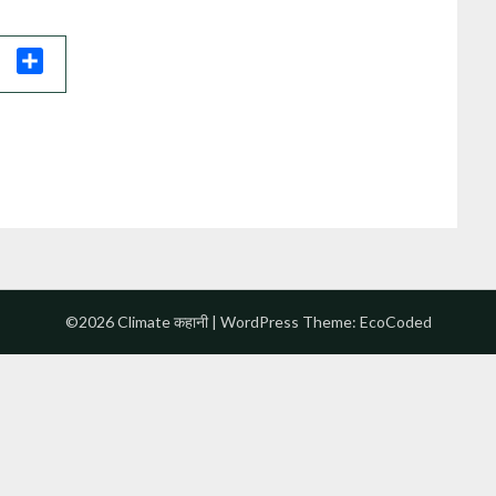
il
Share
©2026 Climate कहानी
| WordPress Theme:
EcoCoded