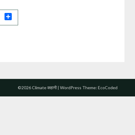
il
Share
©2026 Climate कहानी
| WordPress Theme:
EcoCoded