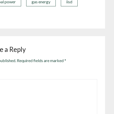
oal power
gas energy
iisd
e a Reply
published.
Required fields are marked
*