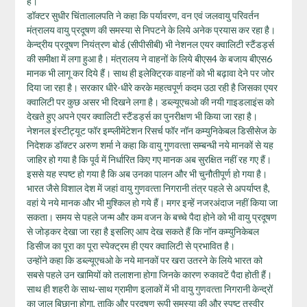
है।
डॉक्टर सुधीर चिंतालालपति ने कहा कि पर्यावरण, वन एवं जलवायु परिवर्तन
मंत्रालय वायु प्रदूषण की समस्‍या से निपटने के लिये अनेक प्रयास कर रहा है।
केन्‍द्रीय प्रदूषण नियंत्रण बोर्ड (सीपीसीबी) भी नेशनल एयर क्वालिटी स्टैंडर्ड्स
की समीक्षा में लगा हुआ है। मंत्रालय ने वाहनों के लिये बीएस4 के बजाय बीएस6
मानक भी लागू कर दिये हैं। साथ ही इलेक्ट्रिक वाहनों को भी बढ़ावा देने पर जोर
दिया जा रहा है। सरकार धीरे-धीरे करके महत्वपूर्ण कदम उठा रही है जिसका एयर
क्वालिटी पर कुछ असर भी दिखने लगा है। डब्ल्यूएचओ की नयी गाइडलाइंस को
देखते हुए अपने एयर क्वालिटी स्टैंडर्ड्स का पुनरीक्षण भी किया जा रहा है।
नेशनल इंस्‍टीट्यूट फॉर इम्‍प्‍लीमेंटेशन रिसर्च फॉर नॉन कम्‍युनिकेबल डिसीसेज के
निदेशक डॉक्टर अरुण शर्मा ने कहा कि वायु गुणवत्‍ता सम्‍बन्‍धी नये मानकों से यह
जाहिर हो गया है कि पूर्व में निर्धारित किए गए मानक अब सुरक्षित नहीं रह गए हैं।
इससे यह स्‍पष्‍ट हो गया है कि अब उनका पालन और भी चुनौतीपूर्ण हो गया है।
भारत जैसे विशाल देश में जहां वायु गुणवत्‍ता निगरानी तंत्र पहले से अपर्याप्‍त है,
वहां ये नये मानक और भी मुश्किल हो गये हैं। मगर इन्‍हें नजरअंदाज नहीं किया जा
सकता। समय से पहले जन्म और कम वजन के बच्चे पैदा होने को भी वायु प्रदूषण
से जोड़कर देखा जा रहा है इसलिए आप देख सकते हैं कि नॉन कम्युनिकेबल
डिसीज का पूरा का पूरा स्पेक्ट्रम ही एयर क्वालिटी से प्रभावित है।
उन्‍होंने कहा कि डब्‍ल्‍यूएचओ के नये मानकों पर खरा उतरने के लिये भारत को
सबसे पहले उन खामियों को तलाशना होगा जिनके कारण रुकावटें पैदा होती हैं।
साथ ही शहरी के साथ-साथ ग्रामीण इलाकों में भी वायु गुणवत्‍ता निगरानी केन्‍द्रों
का जाल बिछाना होगा, ताकि और प्रदूषण रूपी समस्‍या की और स्‍पष्‍ट तस्‍वीर