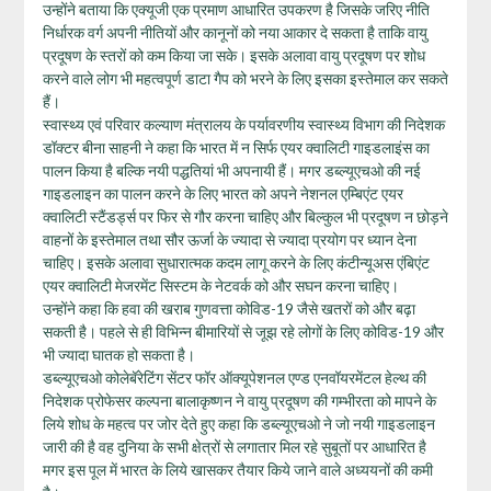
उन्होंने बताया कि एक्यूजी एक प्रमाण आधारित उपकरण है जिसके जरिए नीति
निर्धारक वर्ग अपनी नीतियों और कानूनों को नया आकार दे सकता है ताकि वायु
प्रदूषण के स्तरों को कम किया जा सके। इसके अलावा वायु प्रदूषण पर शोध
करने वाले लोग भी महत्वपूर्ण डाटा गैप को भरने के लिए इसका इस्तेमाल कर सकते
हैं।
स्‍वास्‍थ्‍य एवं परिवार कल्‍याण मंत्रालय के पर्यावरणीय स्‍वास्‍थ्‍य विभाग की निदेशक
डॉक्टर बीना साहनी ने कहा कि भारत में न सिर्फ एयर क्वालिटी गाइडलाइंस का
पालन किया है बल्कि नयी पद्धतियां भी अपनायी हैं। मगर डब्ल्यूएचओ की नई
गाइडलाइन का पालन करने के लिए भारत को अपने नेशनल एम्बिएंट एयर
क्वालिटी स्टैंडर्ड्स पर फिर से गौर करना चाहिए और बिल्कुल भी प्रदूषण न छोड़ने
वाहनों के इस्तेमाल तथा सौर ऊर्जा के ज्यादा से ज्यादा प्रयोग पर ध्यान देना
चाहिए। इसके अलावा सुधारात्मक कदम लागू करने के लिए कंटीन्यूअस एंबिएंट
एयर क्वालिटी मेजरमेंट सिस्टम के नेटवर्क को और सघन करना चाहिए।
उन्होंने कहा कि हवा की खराब गुणवत्ता कोविड-19 जैसे खतरों को और बढ़ा
सकती है। पहले से ही विभिन्न बीमारियों से जूझ रहे लोगों के लिए कोविड-19 और
भी ज्यादा घातक हो सकता है।
डब्‍ल्‍यूएचओ कोलेबॅरेटिंग सेंटर फॉर ऑक्‍यूपेशनल एण्‍ड एनवॉयरमेंटल हेल्‍थ की
निदेशक प्रोफेसर कल्पना बालाकृष्णन ने वायु प्रदूषण की गम्‍भीरता को मापने के
लिये शोध के महत्‍व पर जोर देते हुए कहा कि डब्‍ल्‍यूएचओ ने जो नयी गाइडलाइन
जारी की है वह दुनिया के सभी क्षेत्रों से लगातार मिल रहे सुबूतों पर आधारित है
मगर इस पूल में भारत के लिये खासकर तैयार किये जाने वाले अध्‍ययनों की कमी