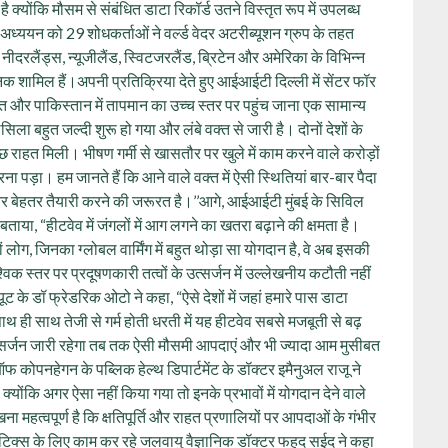
क्योंकि मौसम से संबंधित डाटा रिकॉर्ड उतने विस्तृत रूप में उपलब्ध
ध्ययन को 29 शोधकर्ताओं ने वर्ल्ड वेदर अटरीब्यूशन ग्रुप के तहत
 नीदरलैंड्स, न्यूजीलैंड, स्विटजरलैंड, ब्रिटेन और अमेरिका के विभिन्न
्ञानिक शामिल हैं।अपनी प्रतिक्रिया देते हुए आईआईटी दिल्ली में सेंटर फॉर
रत और पाकिस्तान में तापमान का उच्च स्तर पर पहुंच जाना एक सामान्य
ा बहुत जल्दी शुरू हो गया और लंबे वक्त से जारी है। दोनों देशों के
े कुछ राहत मिली। भीषण गर्मी से खासतौर पर खुले में काम करने वाले करोड़ों
 पड़ा। हम जानते हैं कि आने वाले वक्त में ऐसी स्थितियां बार-बार पैदा
 और बेहतर तैयारी करने की जरूरत है।’’आगे, आईआईटी मुंबई के सिविल
बताया, “हीटवेव में जंगलों में आग लगने का खतरा बढ़ाने की क्षमता है।
ं लोग, जिनका ग्लोबल वार्मिंग में बहुत थोड़ा सा योगदान है, वे अब इसकी
िक स्तर पर प्रदूषणकारी तत्वों के उत्सर्जन में उल्लेखनीय कटौती नहीं
ट के डॉ फ्रेडरिक ओटो ने कहा, “ऐसे देशों में जहां हमारे पास डाटा
 ही साथ तेजी से गर्म होती धरती में यह हीटवेव सबसे मजबूती से बढ़
्सर्जन जारी रहेगा तब तक ऐसी मौसमी आपदाएं और भी ज्यादा आम मुसीबत
फ कोपनहेगन के पब्लिक हेल्थ डिपार्टमेंट के डॉक्टर इमैनुअल राजू ने
क्योंकि अगर ऐसा नहीं किया गया तो इनके प्रभावों में योगदान देने वाले
हत्वपूर्ण है कि क्षतिपूर्ति और राहत प्रणालियों पर आपदाओं के गंभीर
लिटिक्स के लिए काम कर रहे जलवायु वैज्ञानिक डॉक्टर फहद सईद ने कहा