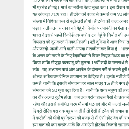
122 सालों में सबसे गर्म माह रहा। वहीं, पाकिस्तान में भी ताप
भी प्रचंड हो गई। मार्च का महीना बेहद सूखा रहा। इस दौरान पा
यह आंकड़ा 71% रहा। हीटवेव की वजह से कम से कम 90 लोगों 
संख्या में निश्चित रूप से बढ़ोत्‍तरी होगी।हीटवेव की जल्द आमद
पड़ा। नतीजतन सरकार को गेहूं के निर्यात पर पाबंदी का ऐलान कर
भारत ने इससे पहले रिकॉर्ड एक करोड़ टन गेहूं के निर्यात की उम्
किल्लत को दूर करने में मदद मिलती।पूरी दुनिया में आज जिस त
और जल्दी-जल्दी आने वाली आपदा में तब्दील कर दिया है। भार
के असर को नापने के लिए वैज्ञानिकों ने पियर रिव्यूड मेथड का
किया ताकि मौजूदा जलवायु की तुलना 19वीं सदी के उत्तरार्ध से 1
सके।यह अध्ययन मार्च और अप्रैल के दौरान गर्मी से सबसे बुरी त
औसत अधिकतम दैनिक तापमान पर केंद्रित है। इसके नतीजे दिखा
कम है, यानी कि इसकी संभावना हर साल मात्र 1% ही है मगर इं
संभावना को 30 गुना बढ़ा दिया है। यानी कि अगर मनुष्य की हर
का दौर अत्यंत दुर्लभ होता।जब तक ग्रीन हाउस गैसों के उत्स
रहेगा और इससे संबंधित चरम मौसमी घटनाएं और भी जल्दी जल्दी होत
डिग्री सेल्सियस तक पहुंच जाती है तो ऐसी हीटवेव की संभावना 
में कटौती की धीमी प्रक्रिया की वजह से भी ऐसी हीट वेव की 
इस बात को कम करके आंकें कि अब ऐसी हीटवेव कितनी सामान्य 