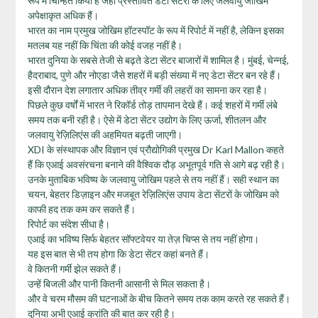
रूप में चिन्हित किया है जहां प्रस्तावित डेटा सेंटरों के लिए जलवायु जोखिम
अपेक्षाकृत अधिक हैं।
भारत का नाम प्रमुख जोखिम हॉटस्पॉट के रूप में रिपोर्ट में नहीं है, लेकिन इसका
मतलब यह नहीं कि चिंता की कोई वजह नहीं है।
भारत दुनिया के सबसे तेजी से बढ़ते डेटा सेंटर बाजारों में शामिल है। मुंबई, चेन्नई,
हैदराबाद, पुणे और नोएडा जैसे शहरों में बड़ी संख्या में नए डेटा सेंटर बन रहे हैं।
इसी दौरान देश लगातार अधिक तीव्र गर्मी की लहरों का सामना कर रहा है।
पिछले कुछ वर्षों में भारत ने रिकॉर्ड तोड़ तापमान देखे हैं। कई शहरों में गर्मी लंबे
समय तक बनी रही है। ऐसे में डेटा सेंटर उद्योग के लिए ऊर्जा, शीतलन और
जलवायु रेज़िलिएंस की अहमियत बढ़ती जाएगी।
XDI के संस्थापक और विज्ञान एवं प्रौद्योगिकी प्रमुख Dr Karl Mallon कहते
हैं कि एआई अवसंरचना बनाने की वैश्विक दौड़ अभूतपूर्व गति से आगे बढ़ रही है।
उनके मुताबिक भविष्य के जलवायु जोखिम पहले से तय नहीं हैं। सही स्थान का
चयन, बेहतर डिज़ाइन और मजबूत रेज़िलिएंस उपाय डेटा सेंटरों के जोखिम को
काफी हद तक कम कर सकते हैं।
रिपोर्ट का संदेश सीधा है।
एआई का भविष्य सिर्फ बेहतर सॉफ्टवेयर या तेज़ चिप्स से तय नहीं होगा।
यह इस बात से भी तय होगा कि डेटा सेंटर कहां बनते हैं।
वे कितनी गर्मी झेल सकते हैं।
उन्हें बिजली और पानी कितनी आसानी से मिल सकता है।
और वे चरम मौसम की घटनाओं के बीच कितने समय तक काम करते रह सकते हैं।
दुनिया अभी एआई क्रांति की बात कर रही है।