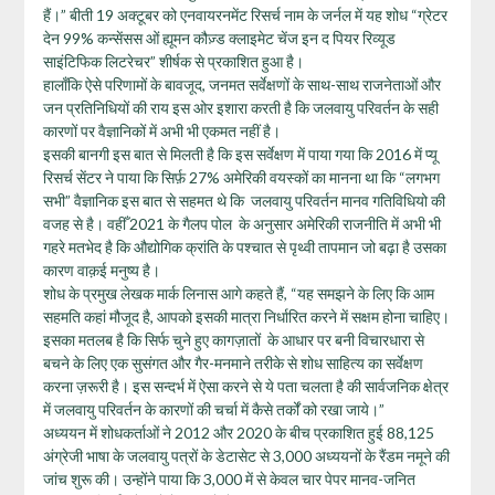
हैं।” बीती 19 अक्टूबर को एनवायरनमेंट रिसर्च नाम के जर्नल में यह शोध “ग्रेटर
देन 99% कन्सेंसस ओं ह्यूमन कौज़्ड क्लाइमेट चेंज इन द पियर रिव्यूड
साइंटिफिक लिटरेचर” शीर्षक से प्रकाशित हुआ है।
हालाँकि ऐसे परिणामों के बावजूद, जनमत सर्वेक्षणों के साथ-साथ राजनेताओं और
जन प्रतिनिधियों की राय इस ओर इशारा करती है कि जलवायु परिवर्तन के सही
कारणों पर वैज्ञानिकों में अभी भी एकमत नहीं है।
इसकी बानगी इस बात से मिलती है कि इस सर्वेक्षण में पाया गया कि 2016 में प्यू
रिसर्च सेंटर ने पाया कि सिर्फ़ 27% अमेरिकी वयस्कों का मानना था कि “लगभग
सभी” वैज्ञानिक इस बात से सहमत थे कि जलवायु परिवर्तन मानव गतिविधियो की
वजह से है। वहीँ 2021 के गैलप पोल के अनुसार अमेरिकी राजनीति में अभी भी
गहरे मतभेद है कि औद्योगिक क्रांति के पश्चात से पृथ्वी तापमान जो बढ़ा है उसका
कारण वाक़ई मनुष्य है।
शोध के प्रमुख लेखक मार्क लिनास आगे कहते हैं, “यह समझने के लिए कि आम
सहमति कहां मौजूद है, आपको इसकी मात्रा निर्धारित करने में सक्षम होना चाहिए।
इसका मतलब है कि सिर्फ चुने हुए कागज़ातों के आधार पर बनी विचारधारा से
बचने के लिए एक सुसंगत और गैर-मनमाने तरीके से शोध साहित्य का सर्वेक्षण
करना ज़रूरी है। इस सन्दर्भ में ऐसा करने से ये पता चलता है की सार्वजनिक क्षेत्र
में जलवायु परिवर्तन के कारणों की चर्चा में कैसे तर्कों को रखा जाये।”
अध्ययन में शोधकर्ताओं ने 2012 और 2020 के बीच प्रकाशित हुई 88,125
अंग्रेजी भाषा के जलवायु पत्रों के डेटासेट से 3,000 अध्ययनों के रैंडम नमूने की
जांच शुरू की। उन्होंने पाया कि 3,000 में से केवल चार पेपर मानव-जनित