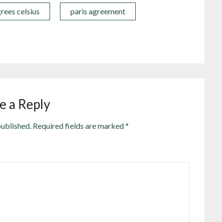
rees celsius
paris agreement
e a Reply
published.
Required fields are marked
*