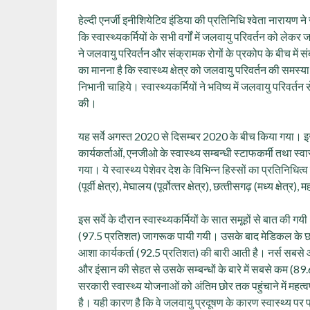
हेल्‍दी एनर्जी इनीशियेटिव इंडिया की प्रतिनिधि श्वेता नारायण ने 
कि स्‍वास्‍थ्‍यकर्मियों के सभी वर्गों में जलवायु परिवर्तन को 
ने जलवायु परिवर्तन और संक्रामक रोगों के प्रकोप के बीच में संब
का मानना है कि स्‍वास्‍थ्‍य क्षेत्र को जलवायु परिवर्तन की समस्
निभानी चाहिये। स्‍वास्‍थ्‍यकर्मियों ने भविष्‍य में जलवायु परिवर
की।
यह सर्वे अगस्‍त 2020 से दिसम्‍बर 2020 के बीच किया गया। इसम
कार्यकर्ताओं, एनजीओ के स्‍वास्‍थ्‍य सम्‍बन्‍धी स्‍टाफकर्मी तथा स्‍
गया। ये स्‍वास्‍थ्‍य पेशेवर देश के विभिन्‍न हिस्‍सों का प्रतिनिधित्‍व
(पूर्वी क्षेत्र), मेघालय (पूर्वोत्‍तर क्षेत्र), छत्‍तीसगढ़ (मध्‍य क्षेत्
इस सर्वे के दौरान स्‍वास्‍थ्‍यकर्मियों के सात समूहों से बात की 
(97.5 प्रतिशत) जागरूक पायी गयी। उसके बाद मेडिकल के छात
आशा कार्यकर्ता (92.5 प्रतिशत) की बारी आती है। नर्स सबसे आ
और इंसान की सेहत से उसके सम्‍बन्‍धों के बारे में सबसे कम (8
सरकारी स्‍वास्‍थ्‍य योजनाओं को अंतिम छोर तक पहुंचाने में महत्‍व
है। यही कारण है कि वे जलवायु प्रदूषण के कारण स्‍वास्‍थ्‍य पर पड़