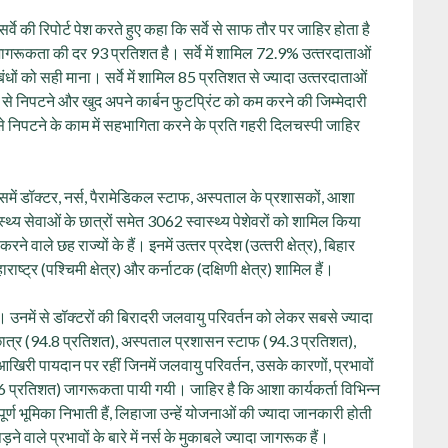
सर्वे की रिपोर्ट पेश करते हुए कहा कि सर्वे से साफ तौर पर जाहिर होता है
लेकर जागरूकता की दर 93 प्रतिशत है। सर्वे में शामिल 72.9% उत्‍तरदाताओं
ंधों को सही माना। सर्वे में शामिल 85 प्रतिशत से ज्‍यादा उत्‍तरदाताओं
‍या से निपटने और खुद अपने कार्बन फुटप्रिंट को कम करने की जिम्‍मेदारी
्तन से निपटने के काम में सहभागिता करने के प्रति गहरी दिलचस्‍पी जाहिर
ें डॉक्‍टर, नर्स, पैरामेडिकल स्‍टाफ, अस्‍पताल के प्रशासकों, आशा
वास्‍थ्‍य सेवाओं के छात्रों समेत 3062 स्‍वास्‍थ्‍य पेशेवरों को शामिल किया
 करने वाले छह राज्‍यों के हैं। इनमें उत्‍तर प्रदेश (उत्‍तरी क्षेत्र), बिहार
र), महाराष्‍ट्र (पश्चिमी क्षेत्र) और कर्नाटक (दक्षिणी क्षेत्र) शामिल हैं।
गयी। उनमें से डॉक्‍टरों की बिरादरी जलवायु परिवर्तन को लेकर सबसे ज्‍यादा
्र (94.8 प्रतिशत), अस्‍पताल प्रशासन स्‍टाफ (94.3 प्रतिशत),
खिरी पायदान पर रहीं जिनमें जलवायु परिवर्तन, उसके कारणों, प्रभावों
9.6 प्रतिशत) जागरूकता पायी गयी। जाहिर है कि आशा कार्यकर्ता विभिन्‍न
पूर्ण भूमिका निभाती हैं, लिहाजा उन्‍हें योजनाओं की ज्‍यादा जानकारी होती
ने वाले प्रभावों के बारे में नर्स के मुकाबले ज्‍यादा जागरूक हैं।