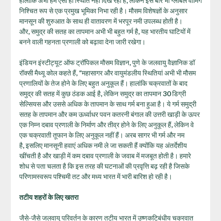
हालांकि अभी हमें ऐसी ही स्थिति नहीं दिख रही है
,
लेकिन इस बार भी ग्लोबल वार्मिंग
निश्चित रूप से एक प्रमुख भूमिका निभा रही है। मौसम विशेषज्ञों के अनुसार
मानसून की शुरुआत के साथ ही वातावरण में भरपूर नमी उपलब्ध होती है।
और
,
समुद्र की सतह का तापमान अभी भी बहुत गर्म है
,
यह भारतीय घाटियों में
बनने वाली गहनता प्रणाली को बढ़ावा देना जारी रखेगा।
इंडियन इंस्टीट्यूट ऑफ ट्रॉपिकल मौसम विज्ञान
,
पुणे के जलवायु वैज्ञानिक डॉ
रॉक्सी मैथ्यू कोल कहते हैं
, “
महासागर और वायुमंडलीय स्थितियां अभी भी मौसम
प्रणालियों के तेज होने के लिए बहुत अनुकूल हैं। हालांकि चक्रवातों के बाद
समुद्र की सतह में कुछ ठंडक आई है
,
लेकिन समुद्र का तापमान
30
डिग्री
सेल्सियस और उससे अधिक के तापमान के साथ गर्म बना हुआ है। ये गर्म समुद्री
सतह के तापमान और कम ऊर्ध्वाधर पवन कतरनी बंगाल की उत्तरी खाड़ी के ऊपर
एक निम्न दबाव प्रणाली के निर्माण और तीव्र होने के लिए अनुकूल हैं
,
लेकिन वे
एक चक्रवाती तूफान के लिए अनुकूल नहीं हैं। अरब सागर भी गर्म और नम
है
,
इसलिए मानसूनी हवाएं अधिक नमी ले जा सकती हैं क्योंकि यह अंतर्देशीय
खींचती है और खाड़ी में कम दबाव प्रणाली के जवाब में मजबूत होती है। हमारे
शोध से पता चलता है कि इस तरह की घटनाओं की प्रवृत्ति बढ़ रही है जिसके
परिणामस्वरूप पश्चिमी तट और मध्य भारत में भारी बारिश हो रही है।
तटीय शहरों के लिए खतरा
जैसे-जैसे जलवायु परिवर्तन के कारण तटीय भारत में उष्णकटिबंधीय चक्रवात