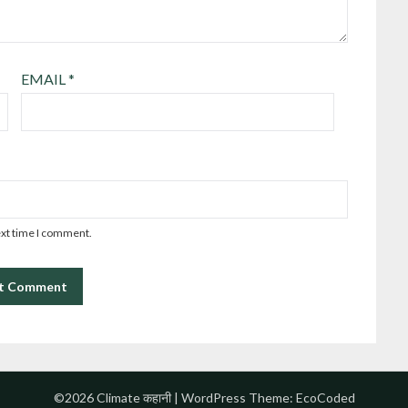
EMAIL
*
ext time I comment.
©2026 Climate कहानी
| WordPress Theme:
EcoCoded