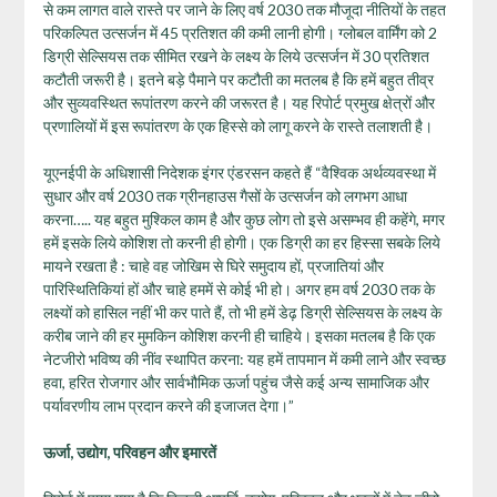
से कम लागत वाले रास्ते पर जाने के लिए वर्ष 2030 तक मौजूदा नीतियों के तहत
परिकल्पित उत्सर्जन में 45 प्रतिशत की कमी लानी होगी। ग्‍लोबल वार्मिंग को 2
डिग्री सेल्सियस तक सीमित रखने के लक्ष्‍य के लिये उत्‍सर्जन में 30 प्रतिशत
कटौती जरूरी है। इतने बड़े पैमाने पर कटौती का मतलब है कि हमें बहुत तीव्र
और सुव्‍यवस्थित रूपांतरण करने की जरूरत है। यह रिपोर्ट प्रमुख क्षेत्रों और
प्रणालियों में इस रूपांतरण के एक हिस्‍से को लागू करने के रास्‍ते तलाशती है।
यूएनईपी के अधिशासी निदेशक इंगर एंडरसन कहते हैं “वैश्विक अर्थव्‍यवस्‍था में
सुधार और वर्ष 2030 तक ग्रीनहाउस गैसों के उत्‍सर्जन को लगभग आधा
करना….. यह बहुत मुश्किल काम है और कुछ लोग तो इसे असम्‍भव ही कहेंगे, मगर
हमें इसके लिये कोशिश तो करनी ही होगी। एक डिग्री का हर हिस्‍सा सबके लिये
मायने रखता है : चाहे वह जोखिम से घिरे समुदाय हों, प्रजातियां और
पारिस्थितिकियां हों और चाहे हममें से कोई भी हो। अगर हम वर्ष 2030 तक के
लक्ष्‍यों को हासिल नहीं भी कर पाते हैं, तो भी हमें डेढ़ डिग्री सेल्सियस के लक्ष्‍य के
करीब जाने की हर मुमकिन कोशिश करनी ही चाहिये। इसका मतलब है कि एक
नेटजीरो भविष्य की नींव स्थापित करना: यह हमें तापमान में कमी लाने और स्वच्छ
हवा, हरित रोजगार और सार्वभौमिक ऊर्जा पहुंच जैसे कई अन्य सामाजिक और
पर्यावरणीय लाभ प्रदान करने की इजाजत देगा।”
ऊर्जा, उद्योग, परिवहन और इमारतें