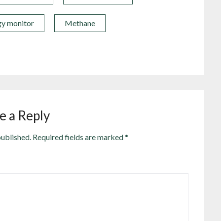
gy monitor
Methane
e a Reply
published.
Required fields are marked
*